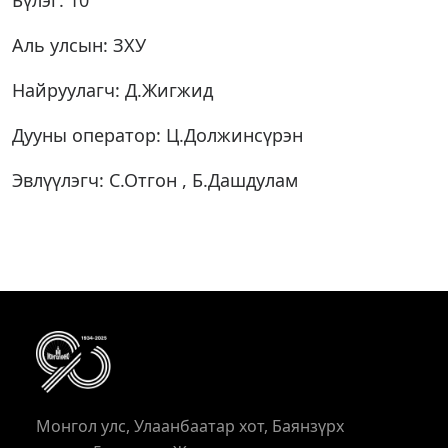
Бүлэг: 10
Аль улсын: ЗХУ
Найруулагч: Д.Жигжид
Дууны оператор: Ц.Должинсүрэн
Эвлүүлэгч: С.Отгон , Б.Дашдулам
Монгол улс, Улаанбаатар хот, Баянзүрх