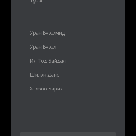
Түрээс
Уран Бүтээлчид
Уран Бүтээл
Ил Тод Байдал
Шилэн Данс
Холбоо Барих