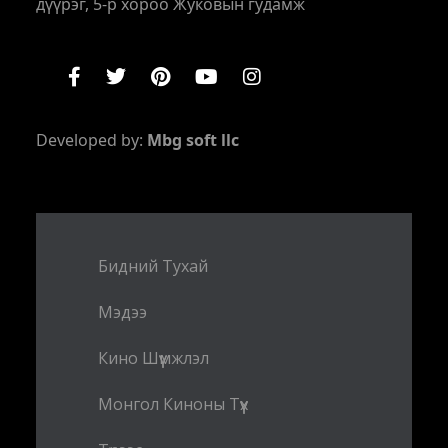
дүүрэг, 5-р хороо Жуковын гудамж
Developed by:
Mbg soft llc
Бидний Тухай
Мэдээ
Кино Шүүмжлэл
Монгол Киноны Түүх