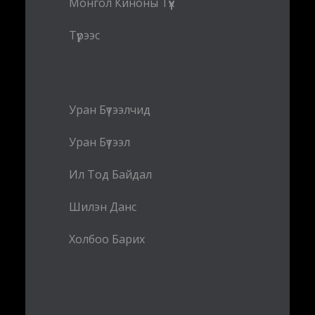
Монгол Киноны Түүх
Түрээс
Уран Бүтээлчид
Уран Бүтээл
Ил Тод Байдал
Шилэн Данс
Холбоо Барих