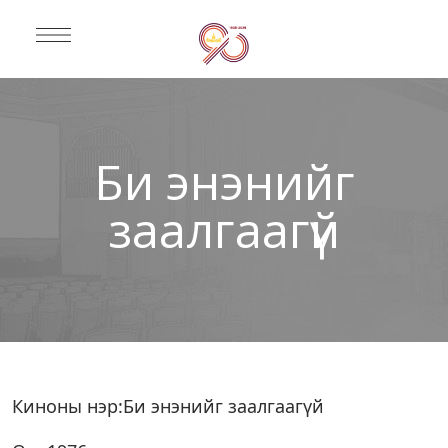
Би энэнийг
заалгаагүй
Киноны нэр:Би энэнийг заалгаагүй