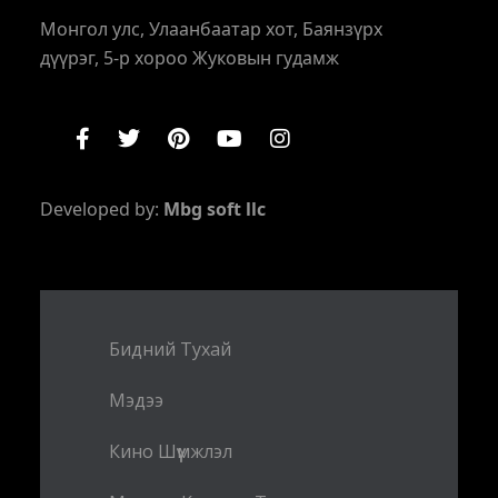
Монгол улс, Улаанбаатар хот, Баянзүрх
дүүрэг, 5-р хороо Жуковын гудамж
Developed by:
Mbg soft llc
Бидний Тухай
Мэдээ
Кино Шүүмжлэл