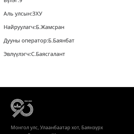
Бүлэг:9
Аль улсын:ЗХУ
Найруулагч:Б.Жамсран
Дууны оператор:Б.Баянбат
Эвлүүлэгч:С.Баясгалант
Монгол улс, Улаанбаатар хот, Баянзүрх