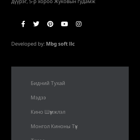
дүүрэг, 5-р хороо Жуковын гудамж
Developed by:
Mbg soft llc
Бидний Тухай
Мэдээ
Кино Шүүмжлэл
Монгол Киноны Түүх