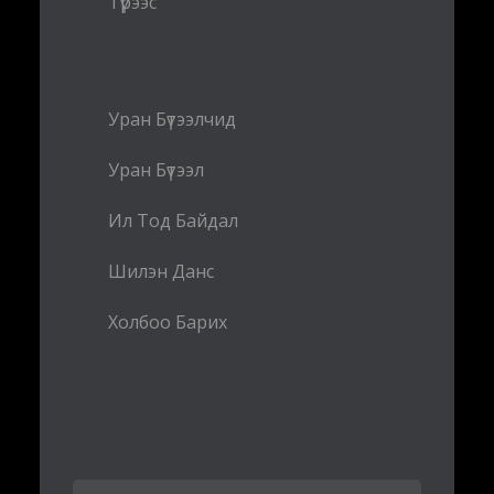
Түрээс
Уран Бүтээлчид
Уран Бүтээл
Ил Тод Байдал
Шилэн Данс
Холбоо Барих