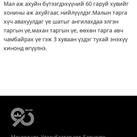
Мал аж ахуйн бүтээгдэхүүний 60 гаруй хувийг
хонины аж ахуйгаас нийлүүлдэг.Малын тарга
хүч авахуулдаг үе шатыг ангилахдаа элгэн
таргын үе,махан таргын үе, өөхөн тарга авч
чамбайрах үе гэж 3 хуваан үздэг тухай энэхүү
кинонд өгүүлнэ.