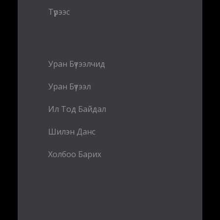
Түрээс
Уран Бүтээлчид
Уран Бүтээл
Ил Тод Байдал
Шилэн Данс
Холбоо Барих