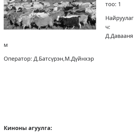
тоо: 1
Найруулаг
ч:
Д.Давааня
м
Оператор: Д.Батсүрэн,М.Дүйнхэр
Киноны агуулга: