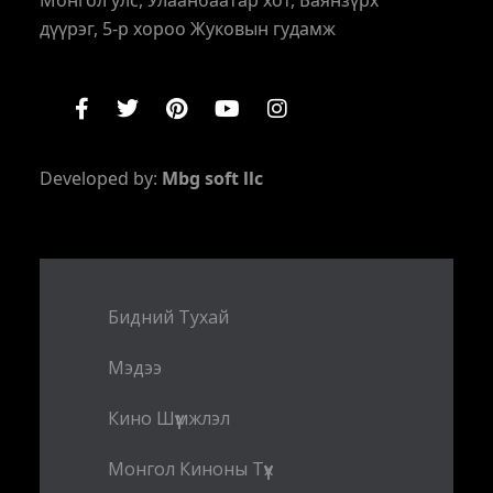
Монгол улс, Улаанбаатар хот, Баянзүрх
дүүрэг, 5-р хороо Жуковын гудамж
Developed by:
Mbg soft llc
Бидний Тухай
Мэдээ
Кино Шүүмжлэл
Монгол Киноны Түүх