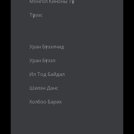
Монгол Киноны Түүх
Түрээс
Уран Бүтээлчид
Уран Бүтээл
Ил Тод Байдал
Шилэн Данс
Холбоо Барих