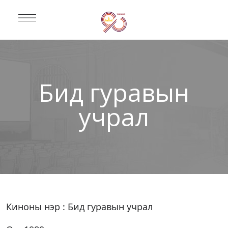
Бид гуравын
учрал
Киноны нэр : Бид гуравын учрал