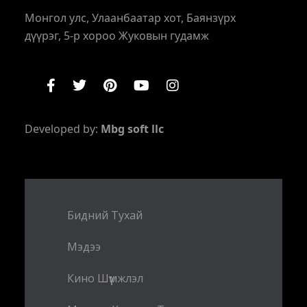
Монгол улс, Улаанбаатар хот, Баянзүрх
дүүрэг, 5-р хороо Жуковын гудамж
Developed by:
Mbg soft llc
Бидний Тухай
Мэдээ
Кино Шүүмжлэл