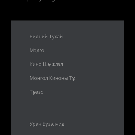
Бидний Тухай
Мэдээ
Кино Шүүмжлэл
Монгол Киноны Түүх
Түрээс
Уран Бүтээлчид