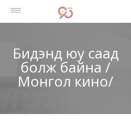
Бидэнд юу саад
болж байна /
Монгол кино/