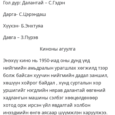
Гол дүр: Далантай – С.Гэдэн
Дарга- С.Цэрэндаш
Хүүхэн- Б.Энхтуяа
Давга – З.Пүрэв
Киноны агуулга
Энэхүү кино нь 1950-иад оны дунд үед
нийгмийн амьдралын урагшлах хөгжилд тээр
болж байсан хуучин нийгмийн дадал заншил,
хөшүүн хойрог байдал , хүнд сурталын хор
уршигийг нэгдлийн нярав далантай өвгөний
хадлангын машины сэлбэг хөөцөлдөхөөр
хотод орж ирсэн үйл явдалтай холбон
инээдмийн өнгө аясаар шүүмжлэн харуулжээ.