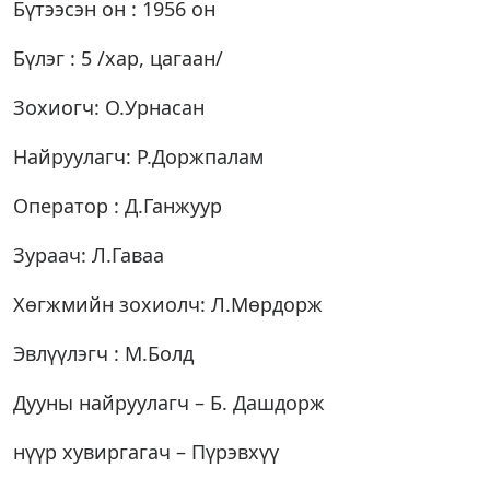
Бүтээсэн он : 1956 он
Бүлэг : 5 /хар, цагаан/
Зохиогч: О.Урнасан
Найруулагч: Р.Доржпалам
Оператор : Д.Ганжуур
Зураач: Л.Гаваа
Хөгжмийн зохиолч: Л.Мөрдорж
Эвлүүлэгч : М.Болд
Дууны найруулагч – Б. Дашдорж
нүүр хувиргагач – Пүрэвхүү