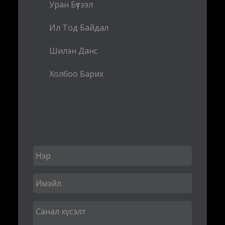
Уран Бүтээл
Ил Тод Байдал
Шилэн Данс
Холбоо Барих