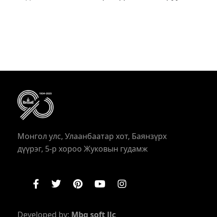
Монгол улс, Улаанбаатар хот, Баянзүрх
дүүрэг, 5-р хороо Жуковын гудамж
Developed by:
Mbg soft llc