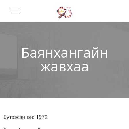
Баянхангайн
жавхаа
Бүтээсэн он: 1972