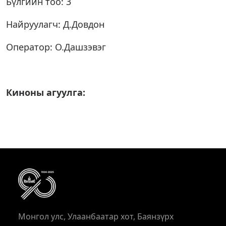
Бүлгийн тоо: 3
Найруулагч: Д.Довдон
Оператор: О.Дашзэвэг
Киноны агуулга:
Монгол улс, Улаанбаатар хот, Баянзүрх