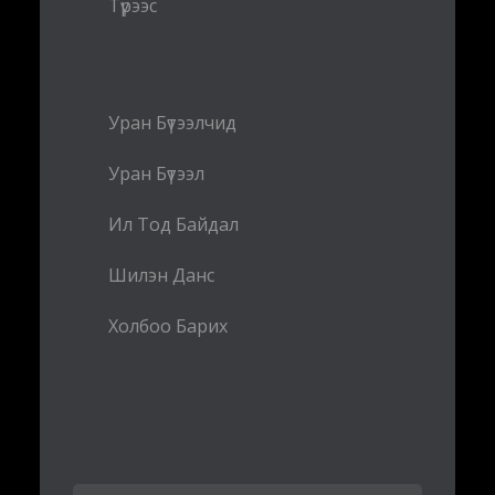
Түрээс
Уран Бүтээлчид
Уран Бүтээл
Ил Тод Байдал
Шилэн Данс
Холбоо Барих