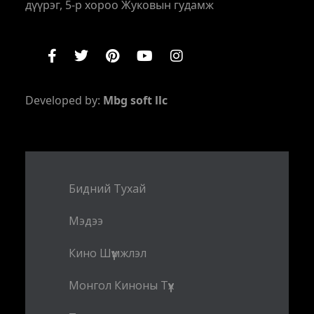
дүүрэг, 5-р хороо Жуковын гудамж
Developed by:
Mbg soft llc
Бидний Тухай
Мэдээ
Кино Шүүмжлэл
Монгол Киноны Түүх