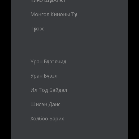
Кино Шүүмжлэл
Монгол Киноны Түүх
Түрээс
Уран Бүтээлчид
Уран Бүтээл
Ил Тод Байдал
Шилэн Данс
Холбоо Барих