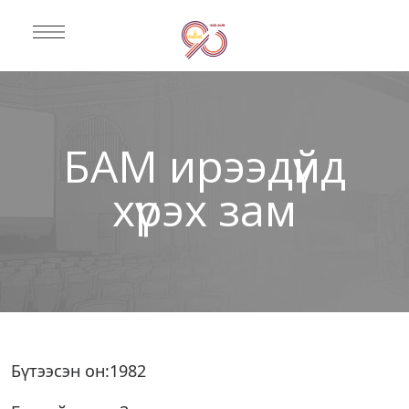
БАМ ирээдүйд
хүрэх зам
Бүтээсэн он:1982