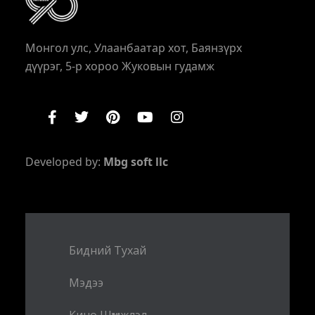
Монгол улс, Улаанбаатар хот, Баянзүрх
дүүрэг, 5-р хороо Жуковын гудамж
Developed by:
Mbg soft llc
Бидний Тухай
Мэдээ