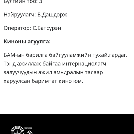
Бүлгийн тоо: 3
Найруулагч: Б.Дашдорж
Оператор: С.Батсүрэн
Киноны агуулга:
БАМ-ын барилга байгууламжийн тухай.гардаг.
Тэнд ажиллаж байгаа интернациолагч
залуучуудын ажил амьдралын талаар
харуулсан баримтат кино юм.