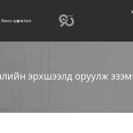
Кино шүүмжлэл
алийн эрхшээлд оруулж эзэм