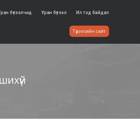
Уран бүтээлчид
Уран бүтээл
Ил тод байдал
Түрээсийн сайт
шихүй