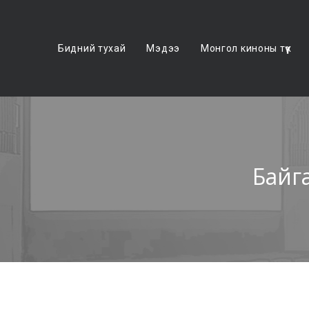
Бидний тухай
Мэдээ
Монгол киноны түүх
Байг