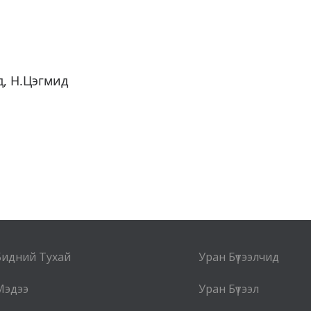
д, Н.Цэгмид
Бидний Тухай
Уран Бүтээлчид
Мэдээ
Уран Бүтээл