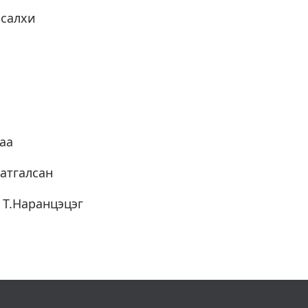
 салхи
аа
атгалсан
, Т.Наранцэцэг