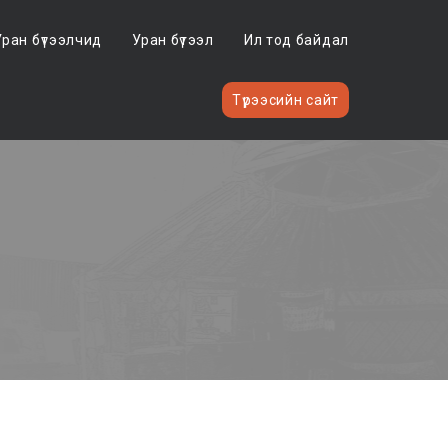
Уран бүтээлчид
Уран бүтээл
Ил тод байдал
Түрээсийн сайт