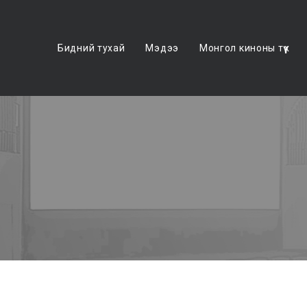
Бидний тухай
Мэдээ
Монгол киноны түүх