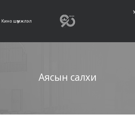
Кино шүүмжлэл
Аясын салхи