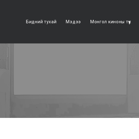
Бидний тухай
Мэдээ
Монгол киноны түүх