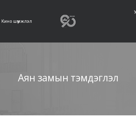
Кино шүүмжлэл
Аян замын тэмдэглэл