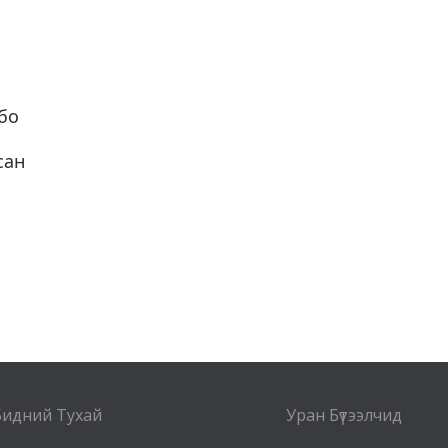
бо
сан
Бидний Тухай
Уран Бүтээлчид