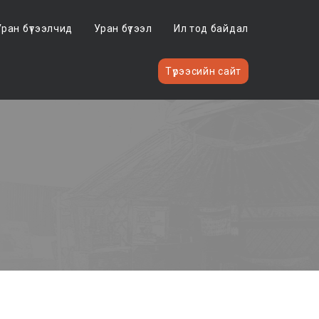
Уран бүтээлчид
Уран бүтээл
Ил тод байдал
Түрээсийн сайт