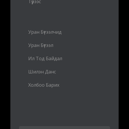
Түрээс
Уран Бүтээлчид
Уран Бүтээл
Ил Тод Байдал
Шилэн Данс
Холбоо Барих