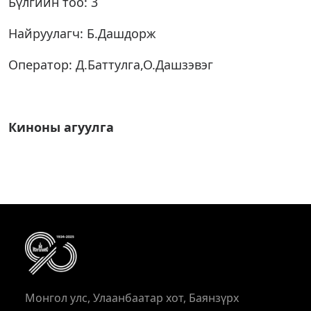
Бүлгийн тоо: 3
Найруулагч: Б.Дашдорж
Оператор: Д.Баттулга,О.Дашзэвэг
Киноны агуулга
Монгол улс, Улаанбаатар хот, Баянзүрх