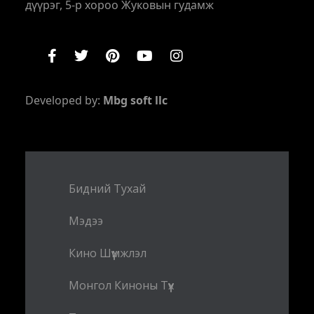
дүүрэг, 5-р хороо Жуковын гудамж
Developed by:
Mbg soft llc
Бидний Тухай
Мэдээ
Кино Шүүмжлэл
Монгол Киноны Түүх