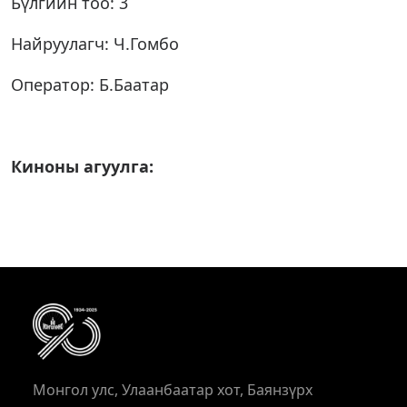
Бүлгийн тоо: 3
Найруулагч: Ч.Гомбо
Оператор: Б.Баатар
Киноны агуулга:
Монгол улс, Улаанбаатар хот, Баянзүрх