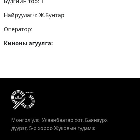
Бүлгийн тоо: 1
Найруулагч: Ж.Бунтар
Оператор:
Киноны агуулга:
Монгол улс, Улаанбаатар хот, Баянзүрх
дүүрэг, 5-р хороо Жуковын гудамж