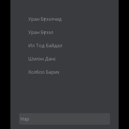
Уран Бүтээлчид
Уран Бүтээл
Ил Тод Байдал
Шилэн Данс
Холбоо Барих