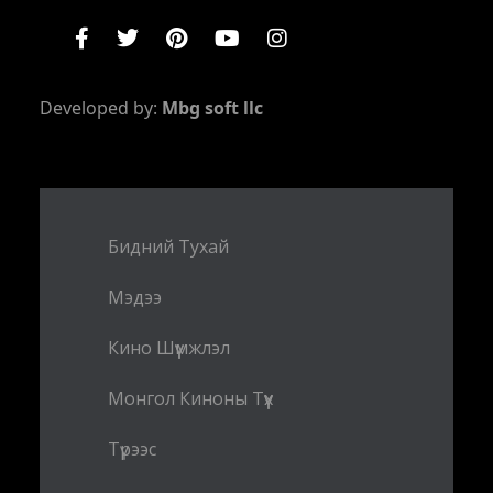
Developed by:
Mbg soft llc
Бидний Тухай
Мэдээ
Кино Шүүмжлэл
Монгол Киноны Түүх
Түрээс