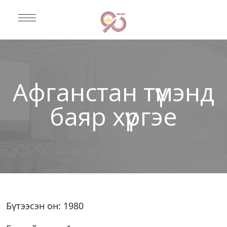
Афганстан түмэнд
баяр хүргэе
Бүтээсэн он: 1980