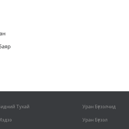
ан
баяр
Бидний Тухай
Уран Бүтээлчид
Мэдээ
Уран Бүтээл