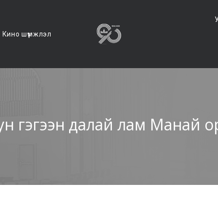
Кино шүүмжлэл
ун гэгээн далай лам Манай о