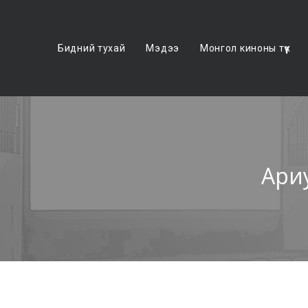
Бидний тухай
Мэдээ
Монгол киноны түүх
Ари