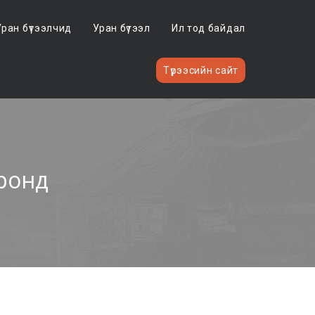
Уран бүтээлчид
Уран бүтээл
Ил тод байдал
Түрээсийн сайт
ронд