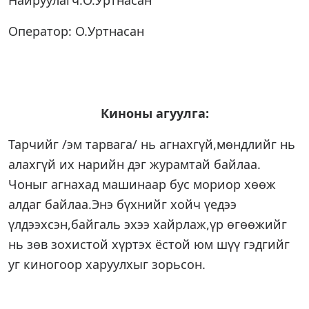
Найруулагч:О.Уртнасан
Оператор: О.Уртнасан
Киноны агуулга:
Тарчийг /эм тарвага/ нь агнахгүй,мөндлийг нь
алахгүй их нарийн дэг журамтай байлаа.
Чоныг агнахад машинаар бус мориор хөөж
алдаг байлаа.Энэ бүхнийг хойч үедээ
үлдээхсэн,байгаль эхээ хайрлаж,үр өгөөжийг
нь зөв зохистой хүртэх ёстой юм шүү гэдгийг
уг киногоор харуулхыг зорьсон.