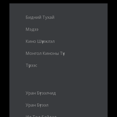
Бидний Тухай
Мэдээ
Кино Шүүмжлэл
Монгол Киноны Түүх
Түрээс
Уран Бүтээлчид
Уран Бүтээл