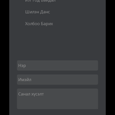
Ил Тод Байдал
Шилэн Данс
Холбоо Барих