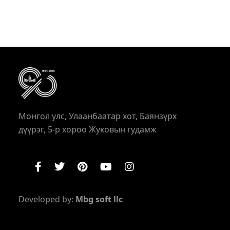
Монгол улс, Улаанбаатар хот, Баянзүрх
дүүрэг, 5-р хороо Жуковын гудамж
Developed by:
Mbg soft llc