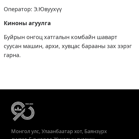
Оператор: Э.Ювуухүү
Киноны агуулга
Буйрын онгоц хатгалын комбайн шаварт
суусан машин, архи, хувцас барааны зах зэрэг
гарна.
Монгол улс, Улаанбаатар хот, Баянзүрх