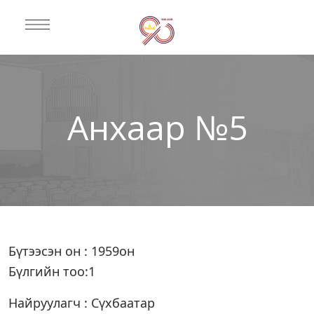
Анхаар №5
Бүтээсэн он : 1959он
Бүлгийн тоо:1
Найруулагч : Сүхбаатар