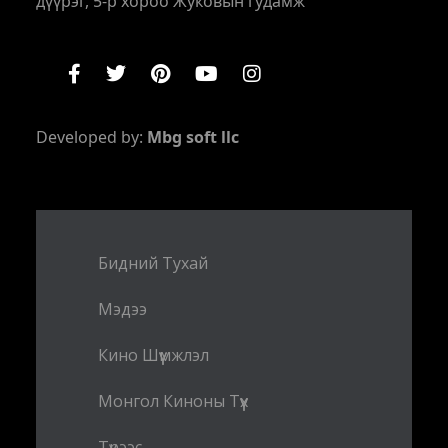
дүүрэг, 5-р хороо Жуковын гудамж
Developed by:
Mbg soft llc
Бидний Тухай
Мэдээ
Кино Шүүмжлэл
Монгол Киноны Түүх
Түрээс