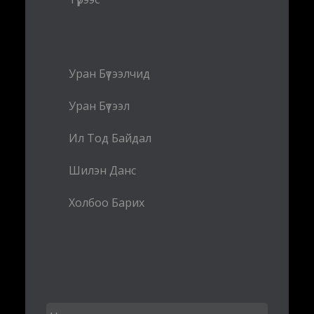
Уран Бүтээлчид
Уран Бүтээл
Ил Тод Байдал
Шилэн Данс
Холбоо Барих