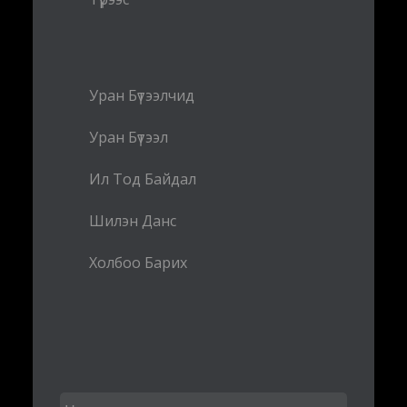
Уран Бүтээлчид
Уран Бүтээл
Ил Тод Байдал
Шилэн Данс
Холбоо Барих