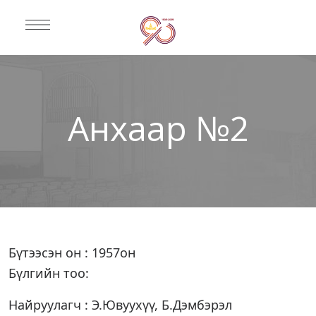
Анхаар №2
Бүтээсэн он : 1957он
Бүлгийн тоо:
Найруулагч : Э.Ювуухүү, Б.Дэмбэрэл