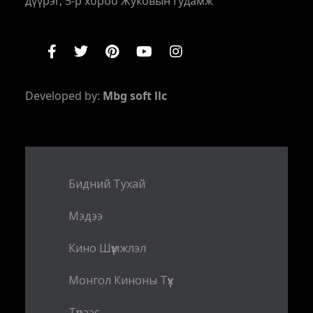
дүүрэг, 5-р хороо Жуковын гудамж
Developed by:
Mbg soft llc
Бидний Тухай
Мэдээ
Кино Шүүмжлэл
Монгол Киноны Түүх
Түрээс