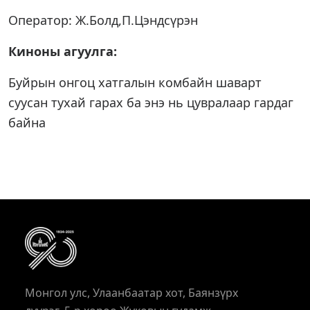
Оператор: Ж.Болд,П.Цэндсүрэн
Киноны агуулга:
Буйрын онгоц хатгалын комбайн шаварт
суусан тухай гарах ба энэ нь цувралаар гардаг
байна
Монгол улс, Улаанбаатар хот, Баянзүрх