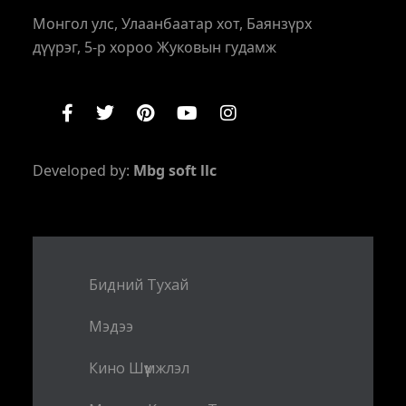
Монгол улс, Улаанбаатар хот, Баянзүрх
дүүрэг, 5-р хороо Жуковын гудамж
Developed by:
Mbg soft llc
Бидний Тухай
Мэдээ
Кино Шүүмжлэл