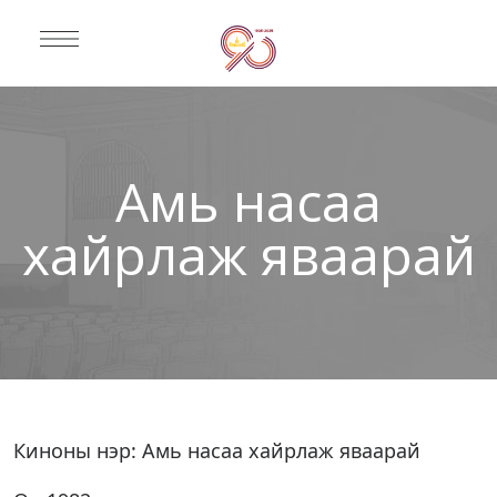
Амь насаа
хайрлаж яваарай
Киноны нэр: Амь насаа хайрлаж яваарай