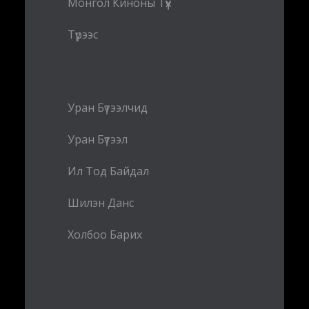
Монгол Киноны Түүх
Түрээс
Уран Бүтээлчид
Уран Бүтээл
Ил Тод Байдал
Шилэн Данс
Холбоо Барих