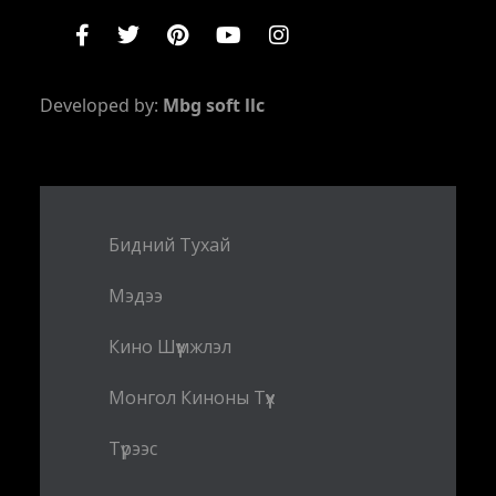
Developed by:
Mbg soft llc
Бидний Тухай
Мэдээ
Кино Шүүмжлэл
Монгол Киноны Түүх
Түрээс