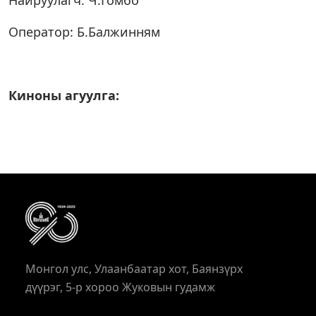
Найруулагч: Ч.Гомбо
Оператор: Б.Балжинням
Киноны агуулга:
Монгол улс, Улаанбаатар хот, Баянзүрх
дүүрэг, 5-р хороо Жуковын гудамж