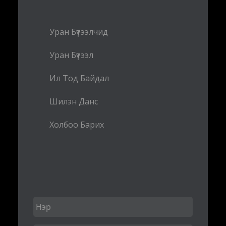
Уран Бүтээлчид
Уран Бүтээл
Ил Тод Байдал
Шилэн Данс
Холбоо Барих