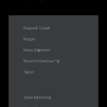
Бидний Тухай
Мэдээ
Кино Шүүмжлэл
Монгол Киноны Түүх
Түрээс
Уран Бүтээлчид