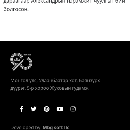
дараагаар Александрын нэрэмжит чуулгыг бий
болгосон.
Монгол улс, Улаанбаатар хот, Баянзүрх
дүүрэг, 5-р хороо Жуковын гудамж
Developed by:
Mbg soft llc