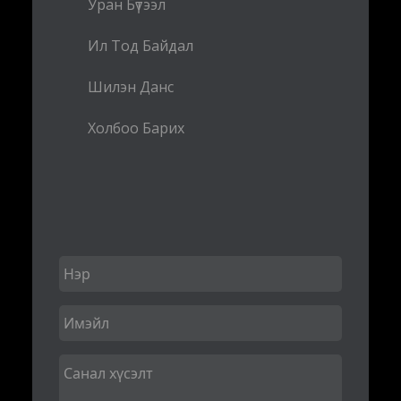
Уран Бүтээл
Ил Тод Байдал
Шилэн Данс
Холбоо Барих