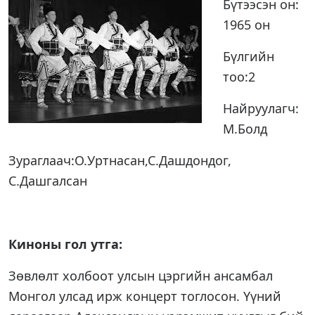
Бүтээсэн он:
1965 он
Бүлгийн
тоо:2
Найруулагч:
М.Болд
Зураглаач:О.Уртнасан,С.Дашдондог,
С.Дашгалсан
Киноны гол утга:
Зөвлөлт холбоот улсын цэргийн ансамбал
Монгол улсад ирж концерт тоглосон. Үүний