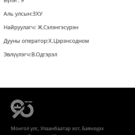
Бүлэг: 9
Аль улсын:ЗХУ
Найруулагч: Ж.Сэлэнгэсүрэн
Дууны оператор:Х.Цэрэнсодном
Эвлүүлэгч:В.Одгэрэл
Монгол улс, Улаанбаатар хот, Баянзүрх