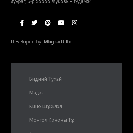
дүүрэг, 5-р хороо Жуковын гудамж
Developed by:
Mbg soft llc
Бидний Тухай
Мэдээ
Кино Шүүмжлэл
Монгол Киноны Түүх