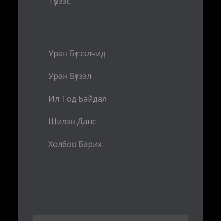
Түрээс
Уран Бүтээлчид
Уран Бүтээл
Ил Тод Байдал
Шилэн Данс
Холбоо Барих