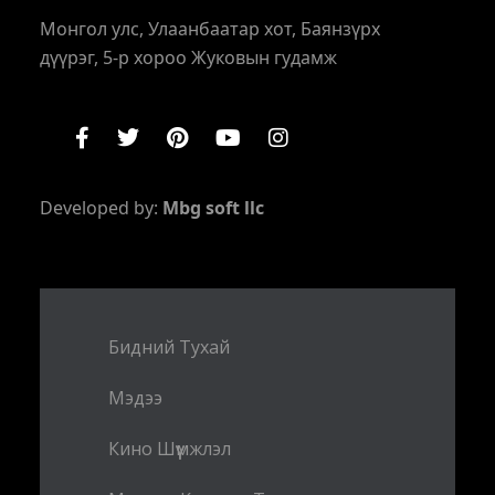
Монгол улс, Улаанбаатар хот, Баянзүрх
дүүрэг, 5-р хороо Жуковын гудамж
Developed by:
Mbg soft llc
Бидний Тухай
Мэдээ
Кино Шүүмжлэл