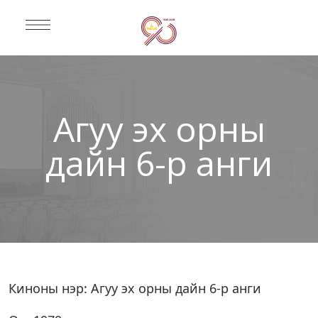
Агуу эх орны
дайн 6-р анги
Киноны нэр: Агуу эх орны дайн 6-р анги