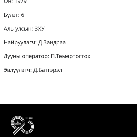
Он: 1979
Бүлэг: 6
Аль улсын: ЗХУ
Найруулагч: Д.Зандраа
Дууны оператор: П.Төмөртогтох
Эвлүүлэгч: Д.Батгэрэл