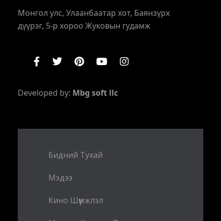
Монгол улс, Улаанбаатар хот, Баянзүрх
дүүрэг, 5-р хороо Жуковын гудамж
Developed by:
Mbg soft llc
Бидний Тухай
Мэдээ
Кино Шүүмжлэл