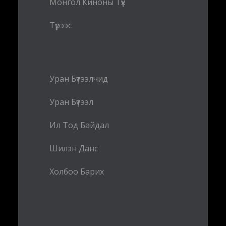
Монгол Киноны Түүх
Түрээс
Уран Бүтээлчид
Уран Бүтээл
Ил Тод Байдал
Шилэн Данс
Холбоо Барих