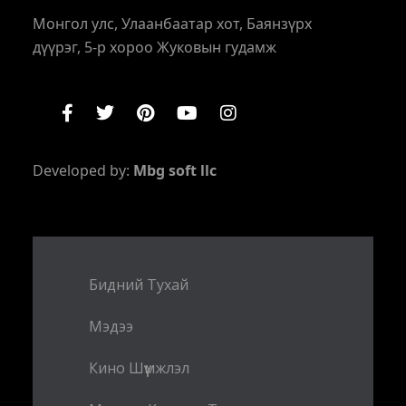
Монгол улс, Улаанбаатар хот, Баянзүрх
дүүрэг, 5-р хороо Жуковын гудамж
Developed by:
Mbg soft llc
Бидний Тухай
Мэдээ
Кино Шүүмжлэл