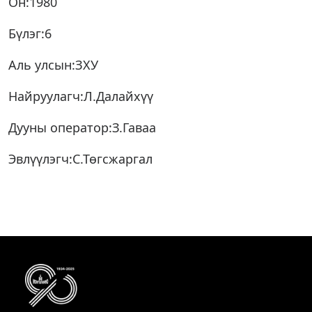
Он:1980
Бүлэг:6
Аль улсын:ЗХУ
Найруулагч:Л.Далайхүү
Дууны оператор:З.Гаваа
Эвлүүлэгч:С.Төгсжаргал