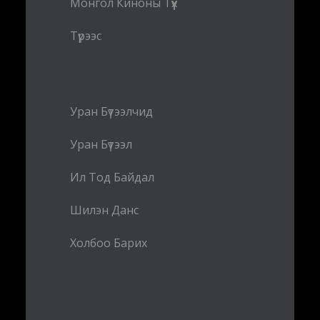
Монгол Киноны Түүх
Түрээс
Уран Бүтээлчид
Уран Бүтээл
Ил Тод Байдал
Шилэн Данс
Холбоо Барих