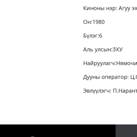
Киноны нэр: Агуу э
Он:1980
Бүлэг:6
Аль улсын:ЗХУ
Найруулагч:Нямоч
Дууны оператор: Ц.
Эвлүүлэгч: П.Наран