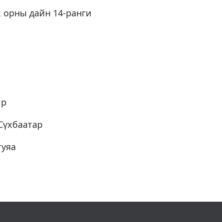
х орны дайн 14-ранги
ир
Сүхбаатар
туяа