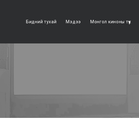
Бидний тухай
Мэдээ
Монгол киноны түүх