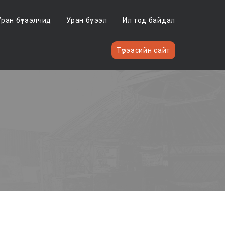
Уран бүтээлчид
Уран бүтээл
Ил тод байдал
Түрээсийн сайт