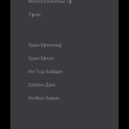
Монгол Киноны Түүх
Түрээс
Уран Бүтээлчид
Уран Бүтээл
Ил Тод Байдал
Шилэн Данс
Холбоо Барих