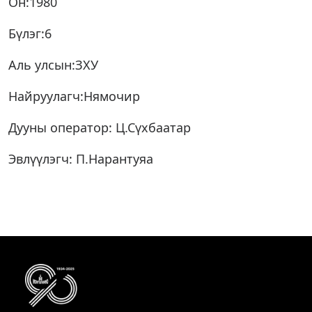
Он:1980
Бүлэг:6
Аль улсын:ЗХУ
Найруулагч:Нямочир
Дууны оператор: Ц.Сүхбаатар
Эвлүүлэгч: П.Нарантуяа