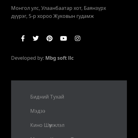
Монгол улс, Улаанбаатар хот, Баянзүрх
дүүрэг, 5-р хороо Жуковын гудамж
Developed by:
Mbg soft llc
Бидний Тухай
Мэдээ
Кино Шүүмжлэл