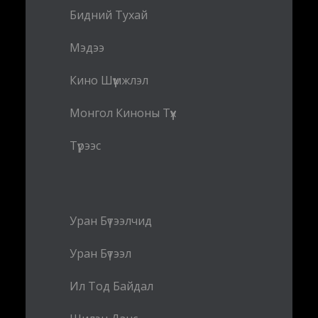
Бидний Тухай
Мэдээ
Кино Шүүмжлэл
Монгол Киноны Түүх
Түрээс
Уран Бүтээлчид
Уран Бүтээл
Ил Тод Байдал