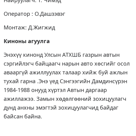
Найруулагч: Т. Чимэд
Оператор : О.Дашзэвэг
Монтаж: Д.Жигжид
Киноны агуулга
Энэхүү кинонд Улсын АТХШБ газрын автын
сэргийлэгч байцаагч нарын авто хөсгийг осол
авааргүй ажиллуулах талаар хийж буй ажлын
тухай гарна .Энэ үед Сэнгээгийн Дамдинсүрэн
1984-1988 онууд хүртэл Автын даргаар
ажиллажээ. Замын хөдөлгөөний зохицуулагч
дунд анхны эмэгтэй зохицуулагчид байдаг
байсан байна.