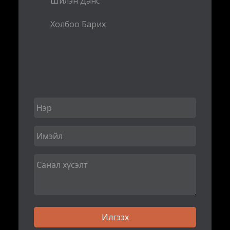
Шилэн Данс
Холбоо Барих