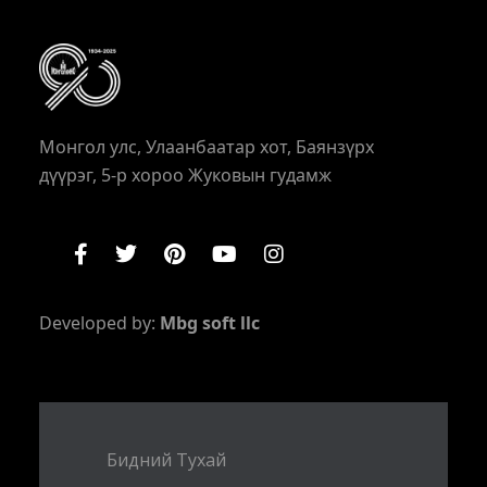
Монгол улс, Улаанбаатар хот, Баянзүрх
дүүрэг, 5-р хороо Жуковын гудамж
Developed by:
Mbg soft llc
Бидний Тухай