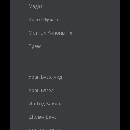
Мэдээ
Кино Шүүмжлэл
Монгол Киноны Түүх
Түрээс
Уран Бүтээлчид
Уран Бүтээл
Ил Тод Байдал
Шилэн Данс