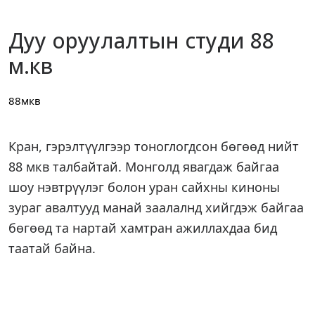
Дуу оруулалтын студи 88
м.кв
88мкв
Кран, гэрэлтүүлгээр тоноглогдсон бөгөөд нийт
88 мкв талбайтай. Монголд явагдаж байгаа
шоу нэвтрүүлэг болон уран сайхны киноны
зураг авалтууд манай заалалнд хийгдэж байгаа
бөгөөд та нартай хамтран ажиллахдаа бид
таатай байна.