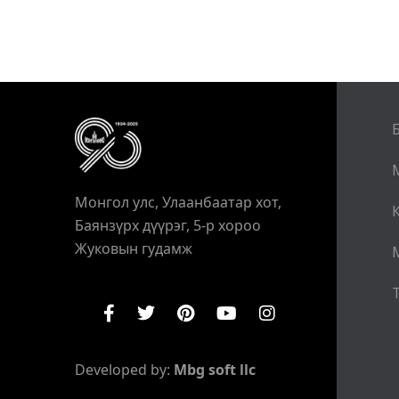
Монгол улс, Улаанбаатар хот,
Баянзүрх дүүрэг, 5-р хороо
Жуковын гудамж
Т
Developed by:
Mbg soft llc