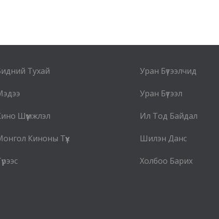
Бидний Тухай
Уран Бүтээлчид
Мэдээ
Уран Бүтээл
Кино Шүүмжлэл
Ил Тод Байдал
Монгол Киноны Түүх
Шилэн Данс
үрээс
Холбоо Барих