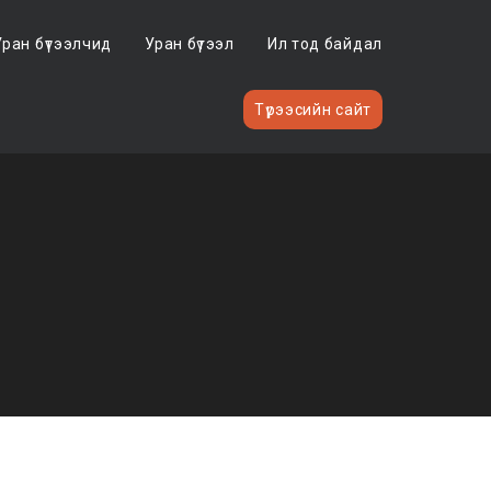
Уран бүтээлчид
Уран бүтээл
Ил тод байдал
Түрээсийн сайт