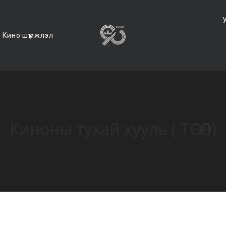
Кино шүүмжлэл
Киноны тухай хууль ( ТӨСӨЛ)