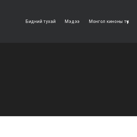
Бидний тухай
Мэдээ
Монгол киноны түүх