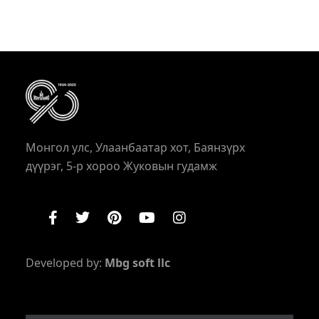
Монгол улс, Улаанбаатар хот, Баянзүрх
дүүрэг, 5-р хороо Жуковын гудамж
Developed by:
Mbg soft llc