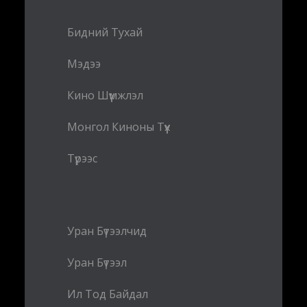
Бидний Тухай
Мэдээ
Кино Шүүмжлэл
Монгол Киноны Түүх
Түрээс
Уран Бүтээлчид
Уран Бүтээл
Ил Тод Байдал