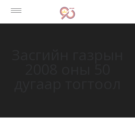
Засгийн газрын
2008 оны 50
дугаар тогтоол