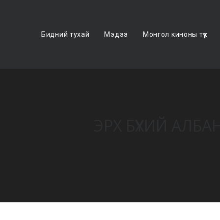
Бидний тухай
Мэдээ
Монгол киноны түүх
ЭРХ БҮХИЙ АЛБ