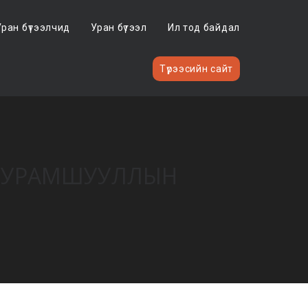
Уран бүтээлчид
Уран бүтээл
Ил тод байдал
Түрээсийн сайт
С, УРАМШУУЛЛЫН