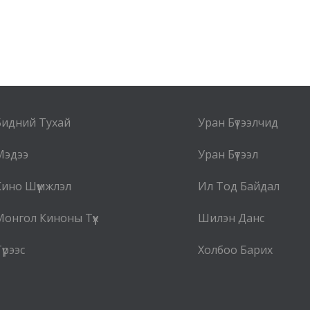
Бидний Тухай
Уран Бүтээлчид
Мэдээ
Уран Бүтээл
Кино Шүүмжлэл
Ил Тод Байдал
Монгол Киноны Түүх
Шилэн Данс
үрээс
Холбоо Барих