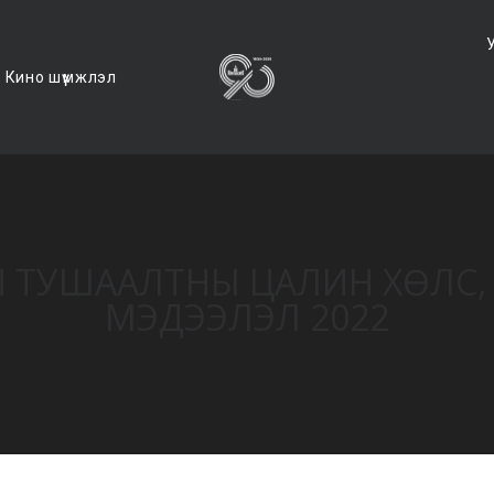
Кино шүүмжлэл
АН ТУШААЛТНЫ ЦАЛИН ХӨЛ
МЭДЭЭЛЭЛ 2022