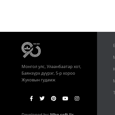
Монгол улс, Улаанбаатар хот,
Баянзүрх дүүрэг, 5-р хороо
Жуковын гудамж
Т
Developed by:
Mbg soft llc