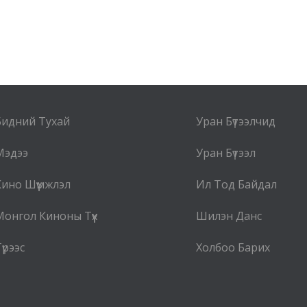
Бидний Тухай
Уран Бүтээлчид
Мэдээ
Уран Бүтээл
Кино Шүүмжлэл
Ил Тод Байдал
Монгол Киноны Түүх
Шилэн Данс
үрээс
Холбоо Барих