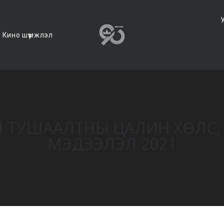
Кино шүүмжлэл
АН ТУШААЛТНЫ ЦАЛИН ХӨЛ
МЭДЭЭЛЭЛ 2021