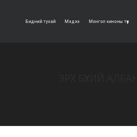
Бидний тухай
Мэдээ
Монгол киноны түүх
ЭРХ БҮХИЙ АЛБ