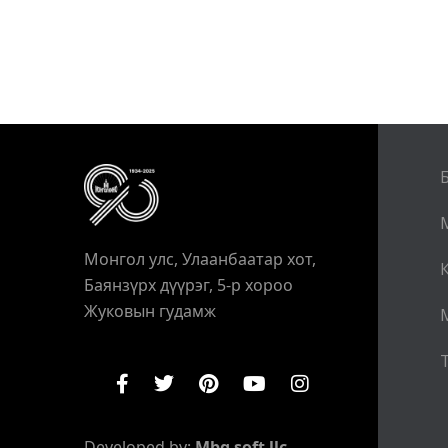
Монгол улс, Улаанбаатар хот,
Баянзүрх дүүрэг, 5-р хороо
Жуковын гудамж
Т
Developed by:
Mbg soft llc