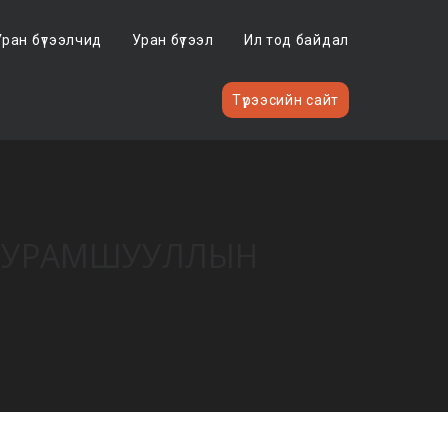
Уран бүтээлчид
Уран бүтээл
Ил тод байдал
Түрээсийн сайт
С, УРАМШУУЛЛЫН