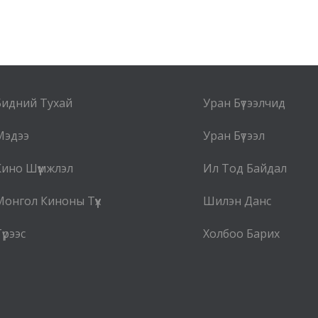
Бидний Тухай
Уран Бүтээлчид
Мэдээ
Уран Бүтээл
Кино Шүүмжлэл
Ил Тод Байдал
Монгол Киноны Түүх
Шилэн Данс
үрээс
Холбоо Барих