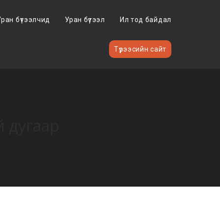
Уран бүтээлчид
Уран бүтээл
Ил тод байдал
Түрээсийн сайт
й дугаар