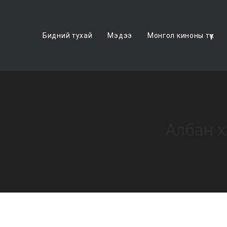
Бидний тухай
Мэдээ
Монгол киноны түүх
Албан х