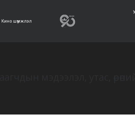
Кино шүүмжлэл
аагчдын мэдээлэл, утас, өрөөни