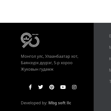
Монгол улс, Улаанбаатар хот,
Баянзүрх дүүрэг, 5-р хороо
Жуковын гудамж
Т
Developed by:
Mbg soft llc