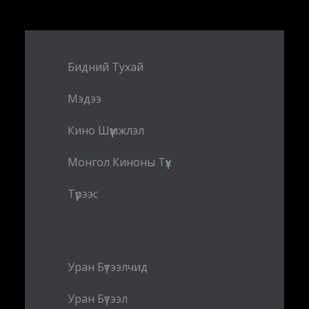
Бидний Тухай
Мэдээ
Кино Шүүмжлэл
Монгол Киноны Түүх
Түрээс
Уран Бүтээлчид
Уран Бүтээл