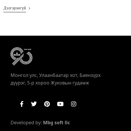
Дэлгэрэнгүй
Монгол улс, Улаанбаатар хот, Баянзүрх
дүүрэг, 5-р хороо Жуковын гудамж
Developed by:
Mbg soft llc