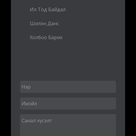
Ил Тод Байдал
Шилэн Данс
Холбоо Барих