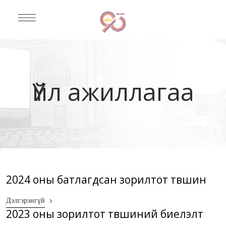
Үйл ажиллагаа
2024 оны батлагдсан зорилтот түвшин
Дэлгэрэнгүй
2023 оны зорилтот түвшиний биелэлт