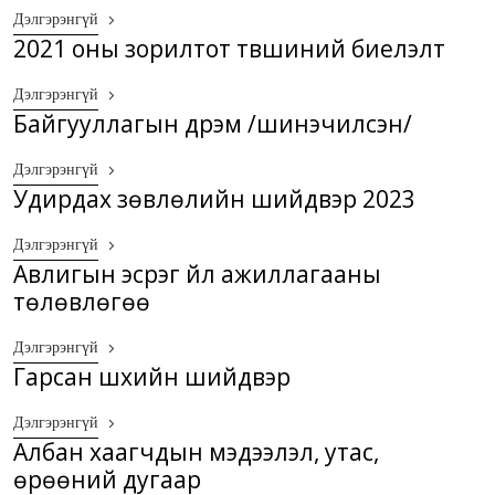
Дэлгэрэнгүй
2021 оны зорилтот түвшиний биелэлт
Дэлгэрэнгүй
Байгууллагын дүрэм /шинэчилсэн/
Дэлгэрэнгүй
Удирдах зөвлөлийн шийдвэр 2023
Дэлгэрэнгүй
Авлигын эсрэг үйл ажиллагааны
төлөвлөгөө
Дэлгэрэнгүй
Гарсан шүүхийн шийдвэр
Дэлгэрэнгүй
Албан хаагчдын мэдээлэл, утас,
өрөөний дугаар