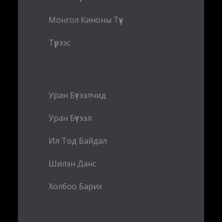
Монгол Киноны Түүх
Түрээс
Уран Бүтээлчид
Уран Бүтээл
Ил Тод Байдал
Шилэн Данс
Холбоо Барих