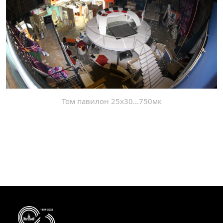
Том павилон 25х30...750мк