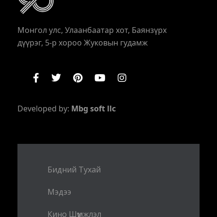
Монгол улс, Улаанбаатар хот, Баянзүрх
дүүрэг, 5-р хороо Жуковын гудамж
Developed by:
Mbg soft llc
Бидний Тухай
Мэдээ
Кино Шүүмжлэл