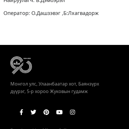
Найруулагч: Б.Дэмбэрэл
Оператор: О.Дашзэвэг ,Б:Лхагвадорж
Монгол улс, Улаанбаатар хот, Баянзүрх
дүүрэг, 5-р хороо Жуковын гудамж