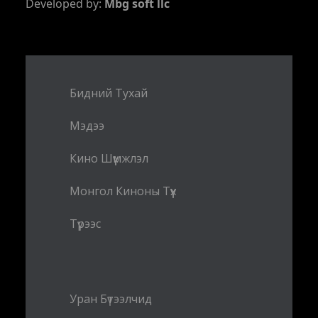
Developed by:
Mbg soft llc
Бидний Тухай
Мэдээ
Кино Шүүмжлэл
Монгол Киноны Түүх
Түрээс
Уран Бүтээлчид