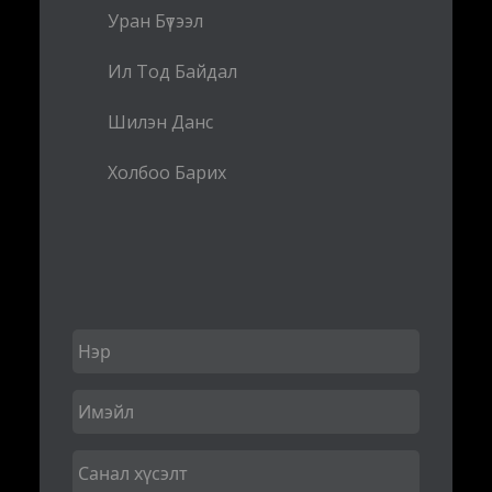
Уран Бүтээл
Ил Тод Байдал
Шилэн Данс
Холбоо Барих