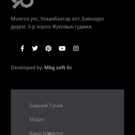
Монгол улс, Улаанбаатар хот, Баянзүрх
дүүрэг, 5-р хороо Жуковын гудамж
Developed by:
Mbg soft llc
Бидний Тухай
Мэдээ
Кино Шүүмжлэл