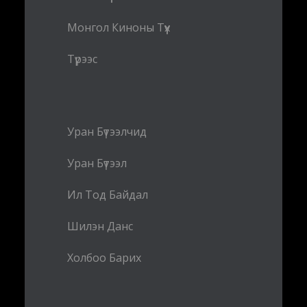
Монгол Киноны Түүх
Түрээс
Уран Бүтээлчид
Уран Бүтээл
Ил Тод Байдал
Шилэн Данс
Холбоо Барих